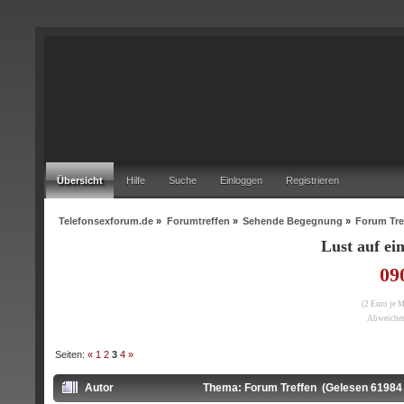
Übersicht
Hilfe
Suche
Einloggen
Registrieren
Telefonsexforum.de
»
Forumtreffen
»
Sehende Begegnung
»
Forum Tre
Lust auf e
09
(2 Euro je 
Abweichen
Seiten:
«
1
2
3
4
»
Autor
Thema: Forum Treffen (Gelesen 61984