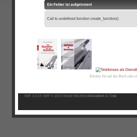
Ein Fehler ist aufgetreten!
Call to undefined function create_function()
Klicken Sie auf das Buch oder e
SMF 2.0.19
SMF © 2014
Simple Machines
Actualism
by
Crip
|
,