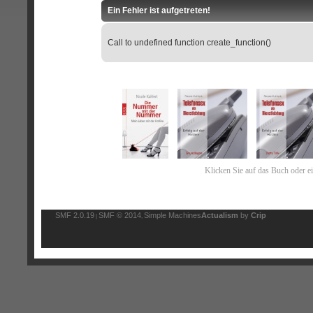
Ein Fehler ist aufgetreten!
Call to undefined function create_function()
Klicken Sie auf das Buch oder e
SMF 2.0.19
SMF © 2014
Simple Machines
Actualism
by
Crip
|
,