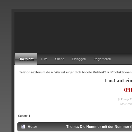
Übersicht
Hilfe
Suche
Einloggen
Registrieren
Telefonsexforum.de
»
Wer ist eigentlich Nicole Kuhlert?
»
Produktionen
Lust auf e
09
(2 Euro je 
Abweichen
Seiten:
1
Autor
Thema: Die Nummer mit der Nummer (