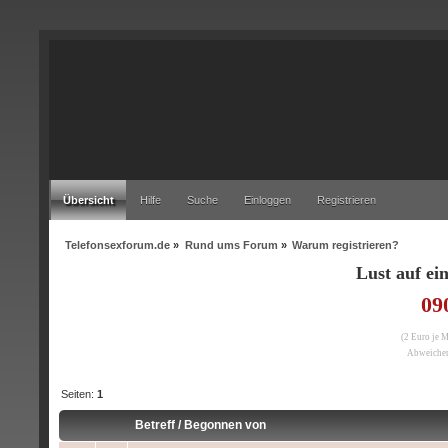
Übersicht
Hilfe
Suche
Einloggen
Registrieren
Telefonsexforum.de
»
Rund ums Forum
»
Warum registrieren?
Lust auf e
09
(2 Euro je 
Abweichen
Seiten:
1
Betreff
/
Begonnen von