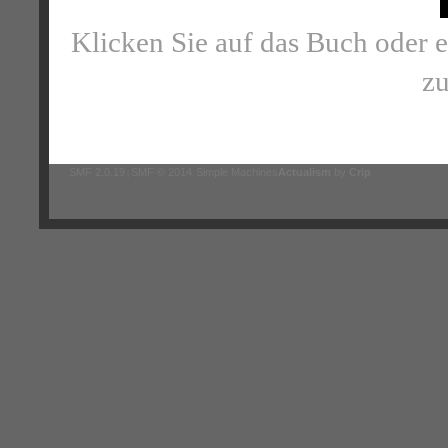
Klicken Sie auf das Buch oder 
zu
SMF 2.0.19
SMF © 2014
Simple Machines
Actualism
by
Crip
|
,