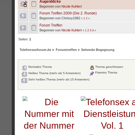
Augenblicke
Begonnen von
Nicole Kuhlert
Forum Treffen 2009 (Die 2. Runde)
Begonnen von Chrissy1982
«
1
2
»
Forum Treffen
Begonnen von
Nicole Kuhlert
«
1
2
3
4
»
Seiten:
1
Telefonsexforum.de
»
Forumtreffen
»
Sehende Begegnung
Normales Thema
Thema geschlossen
Fixiertes Thema
Heißes Thema (mehr als 5 Antworten)
Sehr heißes Thema (mehr als 15 Antworten)