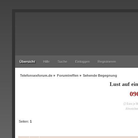
Übersicht
Hilfe
Suche
Einloggen
Registrieren
Telefonsexforum.de
»
Forumtreffen
»
Sehende Begegnung
Lust auf e
09
(2 Euro je 
Abweichen
Seiten:
1
Betreff
/
Begonnen von