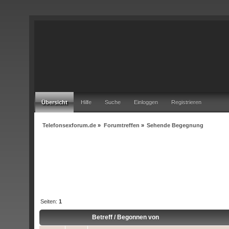
Übersicht
Hilfe
Suche
Einloggen
Registrieren
Telefonsexforum.de
»
Forumtreffen
»
Sehende Begegnung
Seiten:
1
Betreff
/
Begonnen von