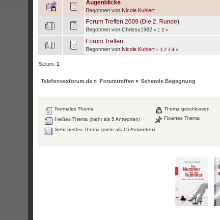
Augenblicke
Begonnen von
Nicole Kuhlert
Forum Treffen 2009 (Die 2. Runde)
Begonnen von Chrissy1982
«
1
2
»
Forum Treffen
Begonnen von
Nicole Kuhlert
«
1
2
3
4
»
Seiten:
1
Telefonsexforum.de
»
Forumtreffen
»
Sehende Begegnung
Normales Thema
Thema geschlossen
Fixiertes Thema
Heißes Thema (mehr als 5 Antworten)
Sehr heißes Thema (mehr als 15 Antworten)