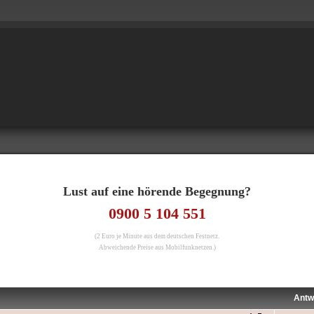
Lust auf eine hörende Begegnung?
0900 5 104 551
(2 Euro je Minute aus dem deutschen Festnetz.
Abweichende Preise aus Mobilfunknetzen.)
Antw