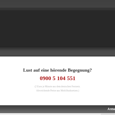
Lust auf eine hörende Begegnung?
0900 5 104 551
(2 Euro je Minute aus dem deutschen Festnetz.
Abweichende Preise aus Mobilfunknetzen.)
Antw