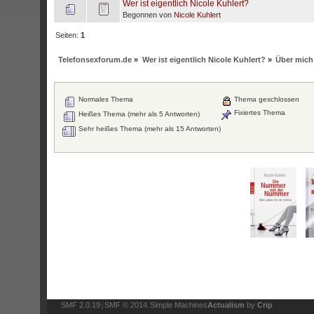
Wer ist eigentlich Nicole Kuhlert?
Begonnen von
Nicole Kuhlert
Seiten:
1
Telefonsexforum.de
»
Wer ist eigentlich Nicole Kuhlert?
»
Über mich
Normales Thema
Thema geschlossen
Fixiertes Thema
Heißes Thema (mehr als 5 Antworten)
Sehr heißes Thema (mehr als 15 Antworten)
SMF 2.0.19
SMF © 2014
Simple Machines
Actualism
by
Crip
|
,