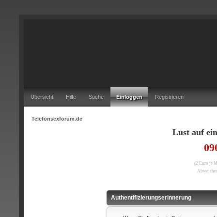
Übersicht
Hilfe
Suche
Einloggen
Registrieren
Telefonsexforum.de
Lust auf e
09
(2 Euro je 
Abweichen
Authentifizierungserinnerung