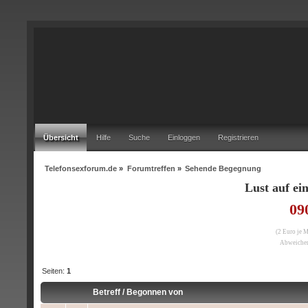
Übersicht
Hilfe
Suche
Einloggen
Registrieren
Telefonsexforum.de
»
Forumtreffen
»
Sehende Begegnung
Lust auf e
09
(2 Euro je 
Abweichen
Seiten:
1
Betreff
/
Begonnen von