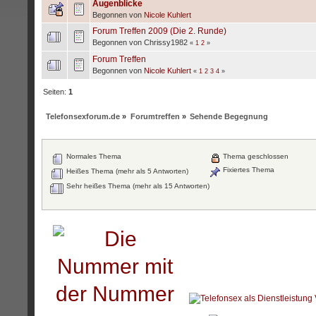
Augenblicke
Begonnen von
Nicole Kuhlert
Forum Treffen 2009 (Die 2. Runde)
Begonnen von Chrissy1982
«
1
2
»
Forum Treffen
Begonnen von
Nicole Kuhlert
«
1
2
3
4
»
Seiten:
1
Telefonsexforum.de
»
Forumtreffen
»
Sehende Begegnung
Normales Thema
Thema geschlossen
Fixiertes Thema
Heißes Thema (mehr als 5 Antworten)
Sehr heißes Thema (mehr als 15 Antworten)