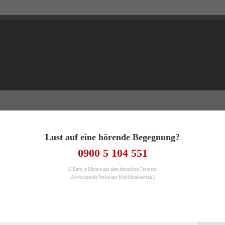
Lust auf eine hörende Begegnung?
0900 5 104 551
(2 Euro je Minute aus dem deutschen Festnetz.
Abweichende Preise aus Mobilfunknetzen.)
Antwo