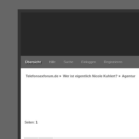
Übersicht
Hilfe
Suche
Einloggen
Registrieren
Telefonsexforum.de
»
Wer ist eigentlich Nicole Kuhlert?
»
Agentur
Seiten:
1
Betreff
/
Begonnen von