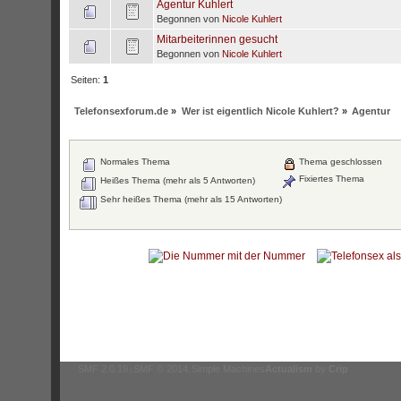
Agentur Kuhlert
Begonnen von
Nicole Kuhlert
Mitarbeiterinnen gesucht
Begonnen von
Nicole Kuhlert
Seiten:
1
Telefonsexforum.de
»
Wer ist eigentlich Nicole Kuhlert?
»
Agentur
Normales Thema
Thema geschlossen
Fixiertes Thema
Heißes Thema (mehr als 5 Antworten)
Sehr heißes Thema (mehr als 15 Antworten)
SMF 2.0.19
SMF © 2014
Simple Machines
Actualism
by
Crip
|
,