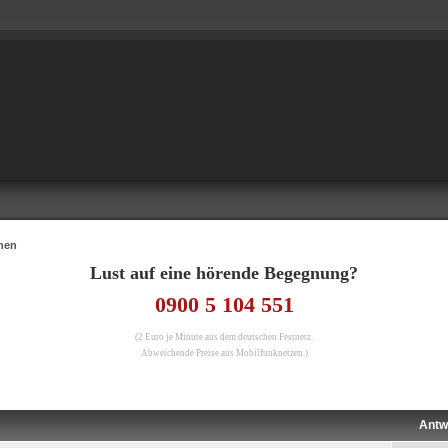
nen
Lust auf eine hörende Begegnung?
0900 5 104 551
(2 Euro je Minute aus dem deutschen Festnetz.
Abweichende Preise aus Mobilfunknetzen.)
Antw