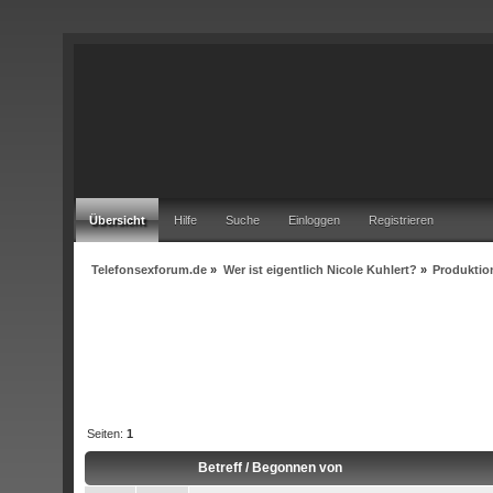
Übersicht
Hilfe
Suche
Einloggen
Registrieren
Telefonsexforum.de
»
Wer ist eigentlich Nicole Kuhlert?
»
Produktio
Seiten:
1
Betreff
/
Begonnen von