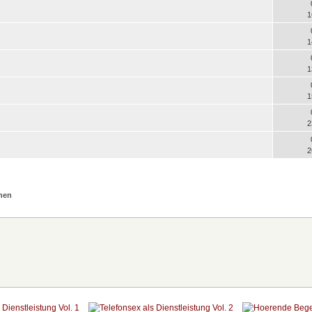
1
1
1
1
2
2
nen