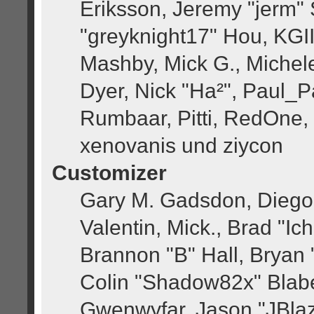
Eriksson, Jeremy "jerm" 
"greyknight17" Hou, KGIII
Mashby, Mick G., Michele 
Dyer, Nick "Ha²", Paul_P
Rumbaar, Pitti, RedOne,
xenovanis und ziycon
Customizer
Gary M. Gadsdon, Diego
Valentin, Mick., Brad 
Brannon "B" Hall, Bryan 
Colin "Shadow82x" Blabe
Gwenwyfar, Jason "JBlaz