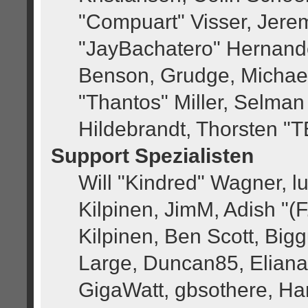
"Compuart" Visser, Jere
"JayBachatero" Hernande
Benson, Grudge, Michae
"Thantos" Miller, Selman
Hildebrandt, Thorsten "T
Support Spezialisten
Will "Kindred" Wagner, lu
Kilpinen, JimM, Adish "(F
Kilpinen, Ben Scott, Big
Large, Duncan85, Eliana
GigaWatt, gbsothere, Ha