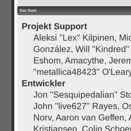
Das Team
Projekt Support
Aleksi "Lex" Kilpinen, Mic
González, Will "Kindred
Eshom, Amacythe, Jerem
"metallica48423" O'Lear
Entwickler
Jon "Sesquipedalian" Sto
John "live627" Rayes, O
Norv, Aaron van Geffen, 
Kristiansen, Colin Scho