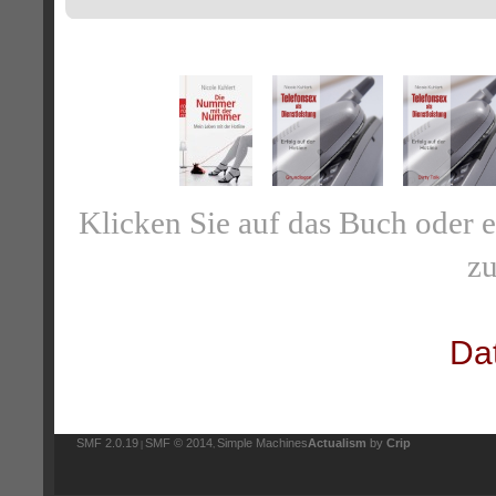
Klicken Sie auf das Buch oder 
zu
Da
SMF 2.0.19
SMF © 2014
Simple Machines
Actualism
by
Crip
|
,