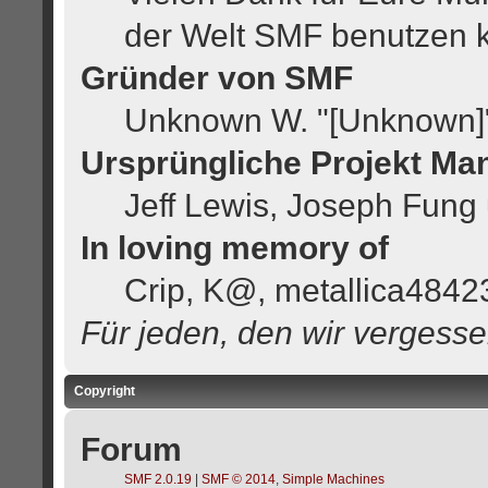
der Welt SMF benutzen 
Gründer von SMF
Unknown W. "[Unknown]"
Ursprüngliche Projekt Ma
Jeff Lewis, Joseph Fung
In loving memory of
Crip, K@, metallica4842
Für jeden, den wir vergess
Copyright
Forum
SMF 2.0.19
|
SMF © 2014
,
Simple Machines