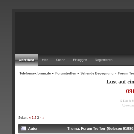
Übersicht
Hilfe
Suche
Einloggen
Registrieren
Telefonsexforum.de
»
Forumtreffen
»
Sehende Begegnung
»
Forum Tre
Lust auf e
09
(2 Euro je 
Abweichen
Seiten:
«
1
2
3
4
»
Autor
Thema: Forum Treffen (Gelesen 61980