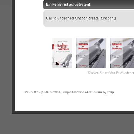
Ein Fehler ist aufgetreten!
Call to undefined function create_function()
Klicken Sie auf das Buch oder e
SMF 2.0.19
SMF © 2014
Simple Machines
Actualism
by
Crip
|
,