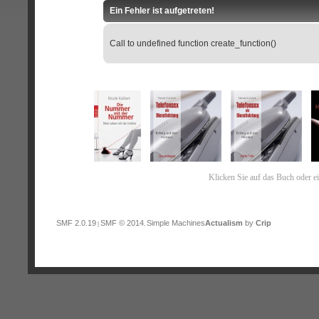
Ein Fehler ist aufgetreten!
Call to undefined function create_function()
Klicken Sie auf das Buch oder e
SMF 2.0.19
SMF © 2014
Simple Machines
Actualism
by
Crip
|
,