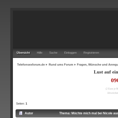
Übersicht
Hilfe
Suche
Einloggen
Registrieren
Telefonsexforum.de
»
Rund ums Forum
»
Fragen, Wünsche und Anreg
Lust auf e
09
(2 Euro je 
Abweichen
Seiten:
1
Autor
Thema: Möchte mich mal bei Nicole auc